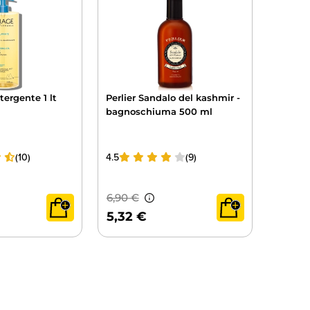
tergente 1 lt
Perlier Sandalo del kashmir -
Aveeno 
bagnoschiuma 500 ml
bagno 
ml
(10)
4.5
(9)
4.9
5,32 €
10,4