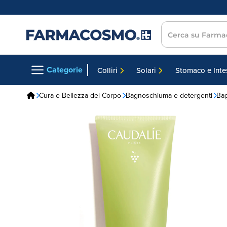
Cerca su farmaco
Categorie
Colliri
Solari
Stomaco e Inte
Cura e Bellezza del Corpo
Bagnoschiuma e detergenti
Ba