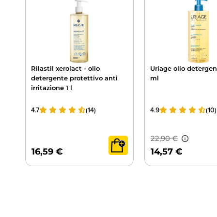
Rilastil xerolact - olio
Uriage olio deterge
detergente protettivo anti
ml
irritazione 1 l
4.7
(14)
4.9
(10)
16,59 €
14,57 €