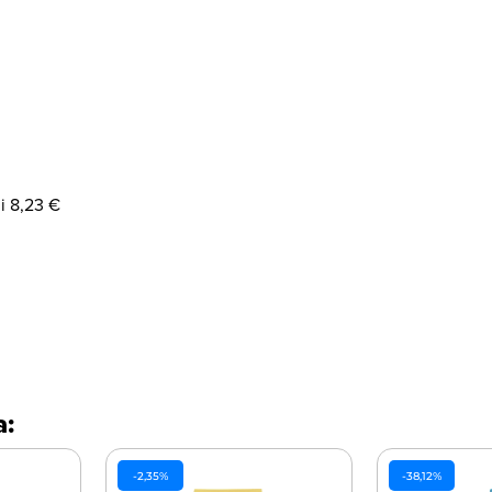
di 8,23 €
a:
-2,35%
-38,12%