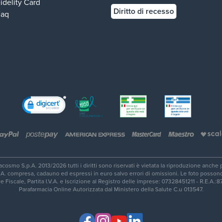
idelity Card
Diritto di recesso
Faq
cosmo S.p.A. 2013/2026 tutti i diritti sono riservati è vietata la riproduzione anche p
.V.A. compresa, cadauno ed espressi in euro salvo errori di omissioni. Le foto posso
e Fiscale, Partita I.V.A. e Iscrizione al Registro delle imprese: 07328451211 - R.E.A.:
Parafarmacia Online Autorizzata dal Ministero della Salute C.u 013547.