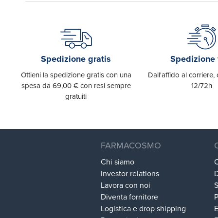
Spedizione gratis
Spedizione 
Ottieni la spedizione gratis con una
Dall'affido al corriere
spesa da 69,00 € con resi sempre
12/72h
gratuiti
FARMACOSMO
Chi siamo
C
Investor relations
D
Lavora con noi
S
Diventa fornitore
P
Logistica e drop shipping
E