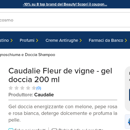
-10% su
8 top brand
del
Beauty
! Scopri il coupon...
smo
stino
Profumi
Creme Antirughe
Farmaci da Banco
gnoschiuma e Doccia Shampoo
Caudalie Fleur de vigne - gel
doccia 200 ml
(0)
Produttore:
Caudalie
Gel doccia energizzante con melone, pepe rosa
e rosa bianca, deterge dolcemente e profuma la
pelle.