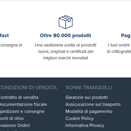
fast
Oltre 80.000 prodotti
Paga
, consegna in
Una vastissima scelta di prodotti
I tuoi ordini
nuovi, originali e certificati dei
di crittografi
migliori marchi mondiali
CONDIZIONI DI VENDITA
SONNI TRANQUILLI
ontratto di vendita
Garanzie sui prodotti
ocumentazione fiscale
Assicurazione sul trasporto
pedizioni e consegne
Modalità di pagamento
unti di ritiro
Cookie Policy
vasione Ordini
Informativa Privacy